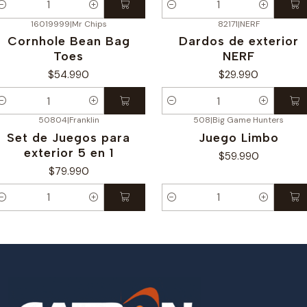
antidad
Cantidad
16019999
|
Mr Chips
82171
|
NERF
Cornhole Bean Bag
Dardos de exterior
Toes
NERF
$54.990
$29.990
antidad
Cantidad
50804
|
Franklin
508
|
Big Game Hunters
Set de Juegos para
Juego Limbo
exterior 5 en 1
$59.990
$79.990
antidad
Cantidad