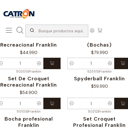
San Diego 1037, Santiago (con Avda. Matta) +569 66741997
Inicio
Productos
Juegos de exterior
Juegos Para el Jardin
50100
|
Franklin
402
|
Big Game Hunter
Set De Bochas
Set de Petanca
Recreacional Franklin
(Bochas)
$44.990
$79.990
antidad
Cantidad
50200
|
Franklin
52555
|
Franklin
Set De Croquet
Spyderball Franklin
Recreacional Franklin
$59.990
$54.900
antidad
Cantidad
50103
|
Franklin
50212
|
Franklin
Bocha profesional
Set Croquet
Franklin
Profesional Franklin