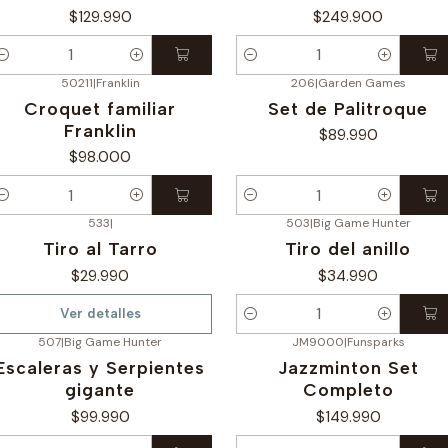
$129.990
$249.900
antidad
Cantidad
50211
|
Franklin
206
|
Garden Games
Croquet familiar
Set de Palitroque
Franklin
$89.990
$98.000
antidad
Cantidad
533
|
503
|
Big Game Hunter
o disponible
Tiro al Tarro
Tiro del anillo
$29.990
$34.990
Ver detalles
Cantidad
507
|
Big Game Hunter
JM9000
|
Funsparks
Escaleras y Serpientes
Jazzminton Set
gigante
Completo
$99.990
$149.990