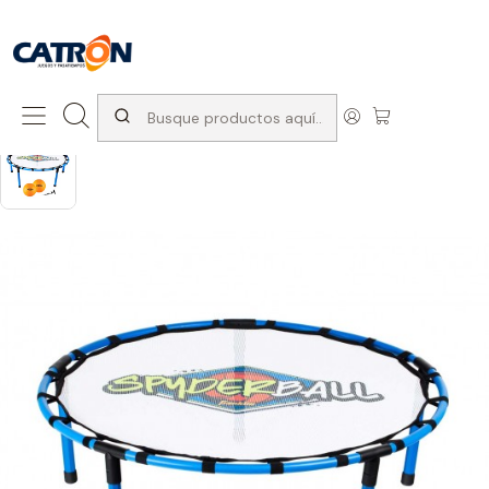
San Diego 1037, Santiago (con Avda. Matta) +569 66741997
Inicio
Productos
Juegos de exterior
Juegos Para el Jardin
Spyderball Franklin