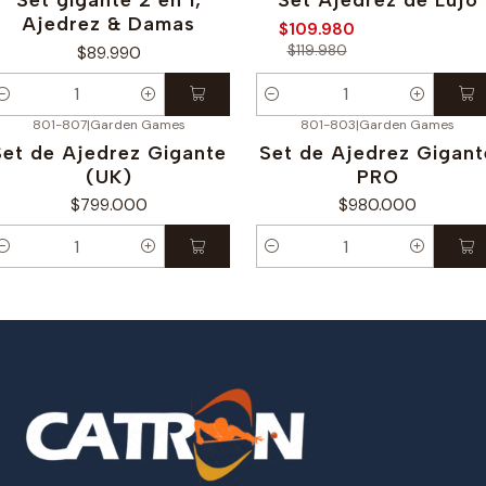
Ajedrez & Damas
$109.980
$119.980
$89.990
antidad
Cantidad
801-807
|
Garden Games
801-803
|
Garden Games
Set de Ajedrez Gigante
Set de Ajedrez Gigant
(UK)
PRO
$799.000
$980.000
antidad
Cantidad