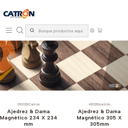
San Diego 1037, Santiago (con Avda. Matta) +569 66741997
Inicio
Productos
Ajedrez
Set completo de Ajedrez
3810B
|
Catron
4812B
|
catrón
Ajedrez & Dama
Ajedrez & Dama
Magnético 234 X 234
Magnético 305 X
mm
305mm