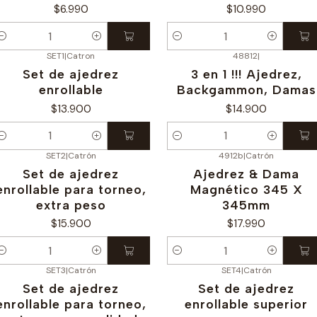
$6.990
$10.990
antidad
Cantidad
SET1
|
Catron
48812
|
Set de ajedrez
3 en 1 !!! Ajedrez,
enrollable
Backgammon, Damas
$13.900
$14.900
antidad
Cantidad
SET2
|
Catrón
4912b
|
Catrón
Set de ajedrez
Ajedrez & Dama
enrollable para torneo,
Magnético 345 X
extra peso
345mm
$15.900
$17.990
antidad
Cantidad
SET3
|
Catrón
SET4
|
Catrón
Set de ajedrez
Set de ajedrez
enrollable para torneo,
enrollable superior