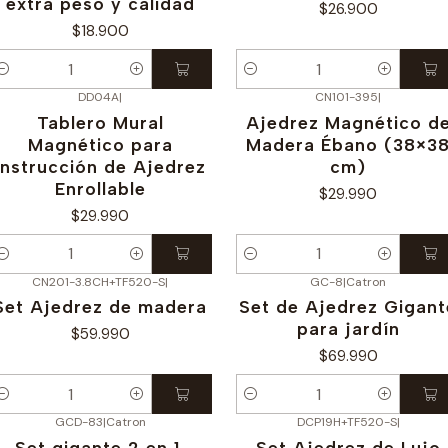
extra peso y calidad
$26.900
$18.900
antidad
Cantidad
DD04A
|
CN101-395
|
Tablero Mural
Ajedrez Magnético d
Magnético para
Madera Ébano (38×3
Instrucción de Ajedrez
cm)
Enrollable
$29.990
$29.990
antidad
Cantidad
CN201-3.8CH+TF520-S
|
GC-8
|
Catron
Set Ajedrez de madera
Set de Ajedrez Gigant
para jardín
$59.990
$69.990
antidad
Cantidad
GCD-83
|
Catron
DCP19H+TF520-S
|
-8%
OFF
Set gigante 2 en 1,
Set Ajedrez de Lujo