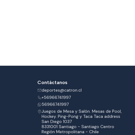
Contáctanos
deportes@catron.cl
+56966741997
56966741997
Juegos de Mesa y Salón. Mesas de Pool,
Hockey. Ping-Pong y Taca Taca address
San Diego 1037
8331001 Santiago - Santiago Centro
Región Metropolitana - Chile