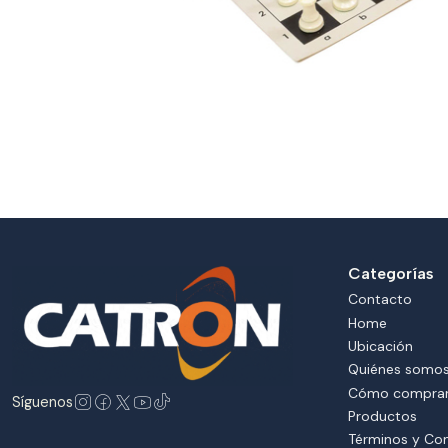
Categorías
Contacto
Home
Ubicación
Quiénes somo
Cómo compra
Síguenos
Productos
Términos y Co