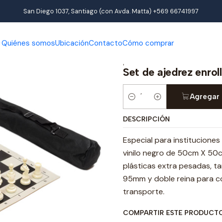
Ajedrez
Set completo de Ajedrez
Set de ajedrez enrollable para
San Diego 1037, Santiago (con Avda. Matta) +569 66741997
Quiénes somos
Ubicación
Contacto
Cómo comprar
|
Set de ajedrez enrol
Agregar 
Cantidad
DESCRIPCIÓN
Especial para instituciones
vinilo negro de 50cm X 50c
plásticas extra pesadas, 
95mm y doble reina para c
transporte.
COMPARTIR ESTE PRODUCT