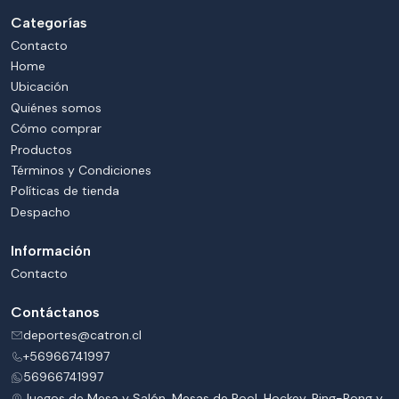
Categorías
Contacto
Home
Ubicación
Quiénes somos
Cómo comprar
Productos
Términos y Condiciones
Políticas de tienda
Despacho
Información
Contacto
Contáctanos
deportes@catron.cl
+56966741997
56966741997
Juegos de Mesa y Salón. Mesas de Pool, Hockey. Ping-Pong y