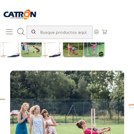
San Diego 1037, Santiago (con Avda. Matta) +569 66741997
Inicio
Productos
Juegos de exterior
Juegos Para el Jardin
Juego Limbo