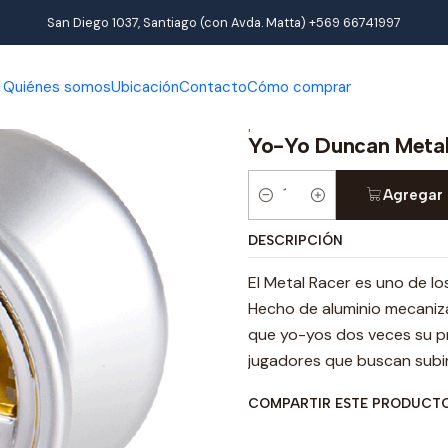
Inicio
Productos
Juguetes
Yo-Yo Duncan Metal racer
San Diego 1037, Santiago (con Avda. Matta) +569 66741997
Quiénes somos
Ubicación
Contacto
Cómo comprar
|
Yo-Yo Duncan Metal
Agregar 
Cantidad
DESCRIPCIÓN
El Metal Racer es uno de lo
Hecho de aluminio mecaniza
que yo-yos dos veces su pr
jugadores que buscan subir
COMPARTIR ESTE PRODUCT