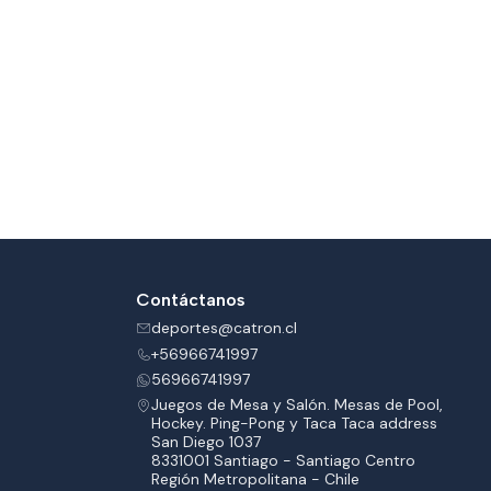
Contáctanos
deportes@catron.cl
+56966741997
56966741997
Juegos de Mesa y Salón. Mesas de Pool,
Hockey. Ping-Pong y Taca Taca address
San Diego 1037
8331001 Santiago - Santiago Centro
Región Metropolitana - Chile