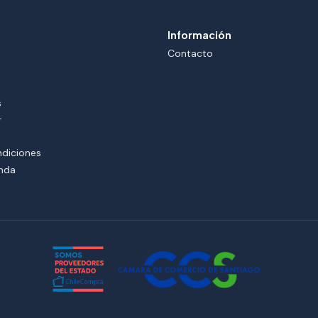
Información
Contacto
s
r
ndiciones
enda