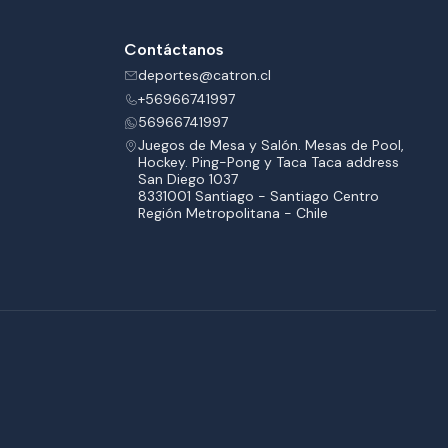
Contáctanos
deportes@catron.cl
+56966741997
56966741997
Juegos de Mesa y Salón. Mesas de Pool,
Hockey. Ping-Pong y Taca Taca address
San Diego 1037
8331001 Santiago - Santiago Centro
Región Metropolitana - Chile