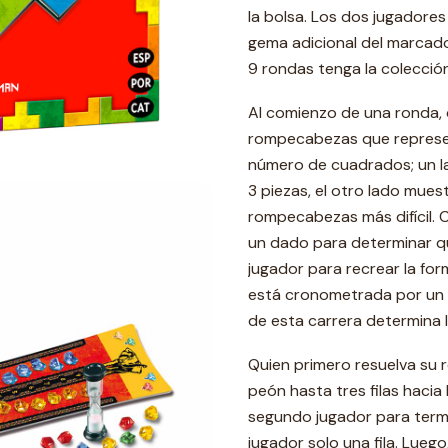
la bolsa. Los dos jugadore
gema adicional del marcado
9 rondas tenga la colecció
Al comienzo de una ronda, 
rompecabezas que represen
número de cuadrados; un la
3 piezas, el otro lado muest
rompecabezas más difícil. C
un dado para determinar qu
jugador para recrear la form
está cronometrada por un 
de esta carrera determina l
Quien primero resuelva su
peón hasta tres filas hacia 
segundo jugador para termi
jugador solo una fila. Lueg