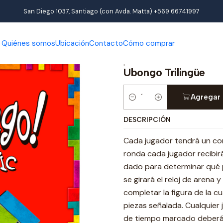
io
Productos
Juegos de interior
Juegos de mesa
Ubongo Trili
San Diego 1037, Santiago (con Avda. Matta) +569 66741997
Quiénes somos
Ubicación
Contacto
Cómo comprar
|
Ubongo Trilingüe
Agregar 
Cantidad
DESCRIPCIÓN
Cada jugador tendrá un conj
ronda cada jugador recibirá
dado para determinar qué pi
se girará el reloj de arena 
completar la figura de la c
piezas señalada. Cualquier 
de tiempo marcado deberá 