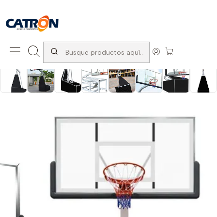
San Diego 1037, Santiago (con Avda. Matta) +569 66741997
Inicio
Productos
Articulos deportivos
Basketball
Torre Basketball Profesional