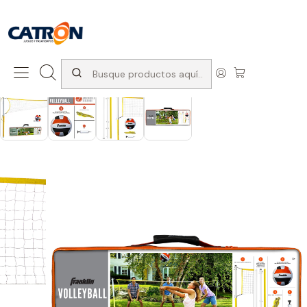
San Diego 1037, Santiago (con Avda. Matta) +569 66741997
Inicio
Productos
Articulos deportivos
Volleyball
Set de Volleyball Familiar Franklin con Red y Postes | Juego
Outdoor Completo