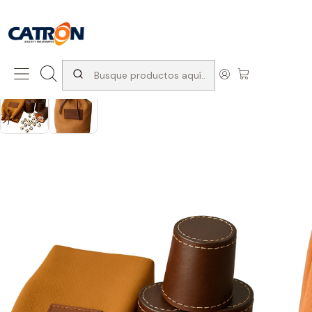
San Diego 1037, Santiago (con Avda. Matta) +569 66741997
Inicio
Productos
Juegos de interior
Juegos de Salon
Set de cachos