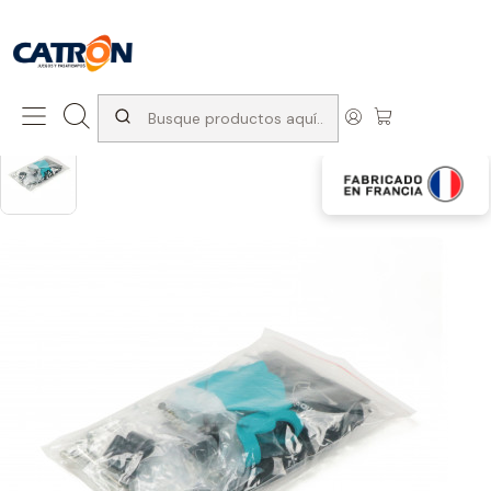
San Diego 1037, Santiago (con Avda. Matta) +569 66741997
Inicio
Productos
Ping pong
Accesorios y respuestos
Set accesorios Mesa Cornilleau 200X