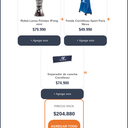
+
+
Robot Lanza Pelotas IPong
Funda Cornilleau Sport Para
mini
Mesa
$79.990
$49.990
+ Agregar este
+ Agregar este
=
Separador de cancha
Cornilleau
$74.900
+ Agregar este
PRECIO PACK
$204.880
AGREGAR TODO