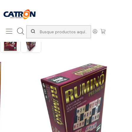
San Diego 1037, Santiago (con Avda. Matta) +569 66741997
Inicio
Productos
Juegos de interior
Juegos de mesa
Ruminó