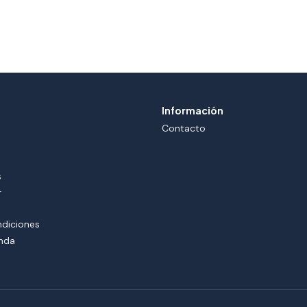
Información
Contacto
s
r
ndiciones
enda