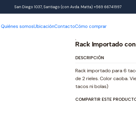
Productos
Pool
Accesorios de pool
Rack Importado con cuent
San Diego 1037, Santiago (con Avda. Matta) +569 66741997
Quiénes somos
Ubicación
Contacto
Cómo comprar
|
Rack Importado con 
DESCRIPCIÓN
Rack importado para 6 taco
de 2 rieles. Color caoba. V
tacos ni bolas)
COMPARTIR ESTE PRODUCT