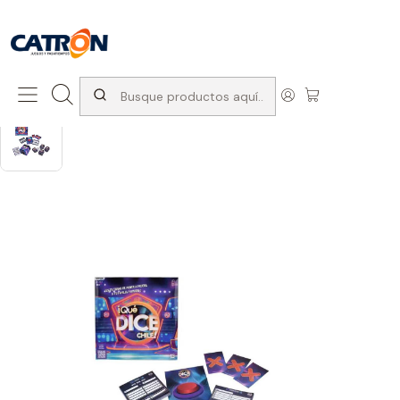
San Diego 1037, Santiago (con Avda. Matta) +569 66741997
Inicio
Productos
Juegos de interior
Juegos de mesa
Que Dice Chile