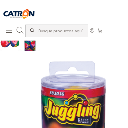
San Diego 1037, Santiago (con Avda. Matta) +569 66741997
Inicio
Productos
Juguetes
Pelotas de malabarismo Duncan