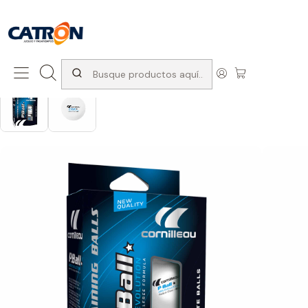
San Diego 1037, Santiago (con Avda. Matta) +569 66741997
Inicio
Productos
Ping pong
Pelotas de Ping Pong
Pelota P-Ball Entrenamiento X 6