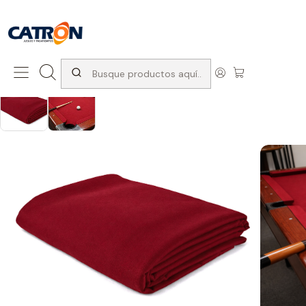
San Diego 1037, Santiago (con Avda. Matta) +569 66741997
Inicio
Productos
Pool
Accesorios de pool
Paño Pool Rojo 4,00 x 1,60 m