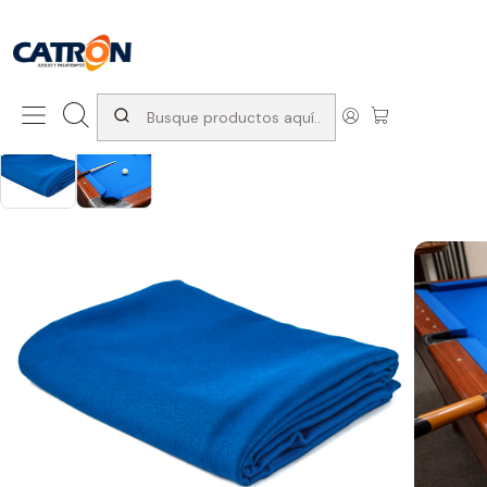
San Diego 1037, Santiago (con Avda. Matta) +569 66741997
Inicio
Productos
Pool
Accesorios de pool
Paño Pool Azul 4,00 x 1,60 m