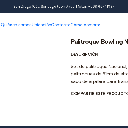
Inicio
Productos
Juegos Chilenos
Palitroque Bowling Nacional
San Diego 1037, Santiago (con Avda. Matta) +569 66741997
Quiénes somos
Ubicación
Contacto
Cómo comprar
|
Palitroque Bowling N
DESCRIPCIÓN
Set de palitroque Nacional,
palitroques de 31cm de alt
saco de arpillera para tran
COMPARTIR ESTE PRODUCT