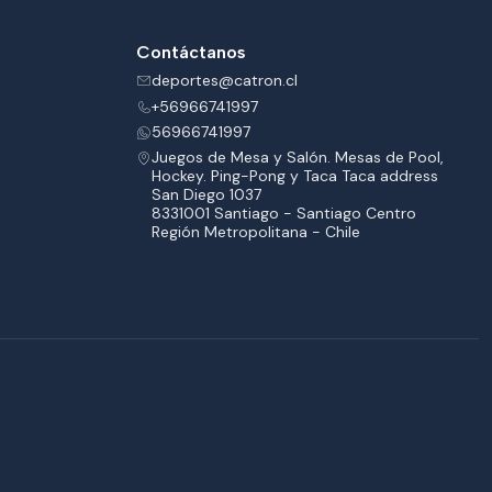
Contáctanos
deportes@catron.cl
+56966741997
56966741997
Juegos de Mesa y Salón. Mesas de Pool,
Hockey. Ping-Pong y Taca Taca address
San Diego 1037
8331001 Santiago - Santiago Centro
Región Metropolitana - Chile