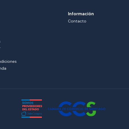
Información
Contacto
s
r
ndiciones
enda