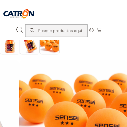
San Diego 1037, Santiago (con Avda. Matta) +569 66741997
Inicio
Productos
Ping pong
Pelotas de Ping Pong
Pack 60 Pelotas Ping Pong Sen Sei 3 estrellas