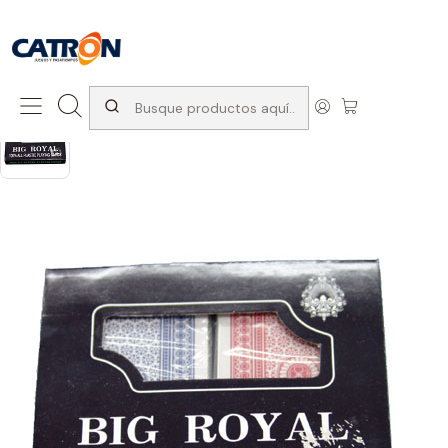
San Diego 1037, Santiago (con Avda. Matta) +569 66741997
Inicio
Productos
Juegos de interior
Naipes
Naipe Royal