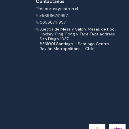
Contáctanos
deportes@catron.cl
+56966741997
56966741997
Juegos de Mesa y Salón. Mesas de Pool,
Hockey. Ping-Pong y Taca Taca address
San Diego 1037
8331001 Santiago - Santiago Centro
Región Metropolitana - Chile