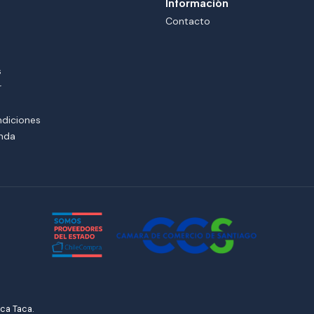
Información
Contacto
s
r
ndiciones
enda
ca Taca.