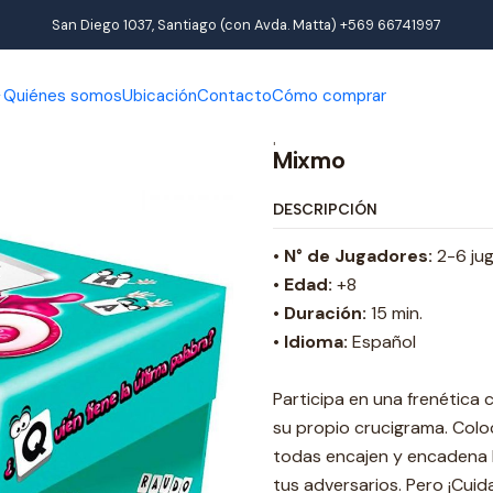
Inicio
Productos
Juegos de interior
Juegos de mesa
Mixmo
San Diego 1037, Santiago (con Avda. Matta) +569 66741997
Quiénes somos
Ubicación
Contacto
Cómo comprar
|
Mixmo
DESCRIPCIÓN
• N° de Jugadores:
2-6 ju
• Edad:
+8
• Duración:
15 min.
•
Idioma:
Español
Participa en una frenética 
su propio crucigrama. Colo
todas encajen y encadena 
tus adversarios. Pero ¡Cui