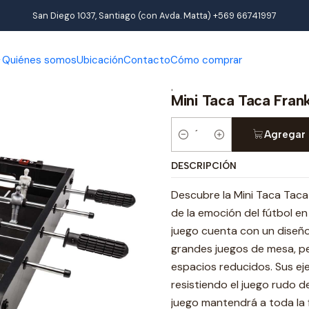
Inicio
Productos
Taca Taca
Taca Taca
Mini Taca Taca Franklin
San Diego 1037, Santiago (con Avda. Matta) +569 66741997
Quiénes somos
Ubicación
Contacto
Cómo comprar
|
Mini Taca Taca Frank
Agregar 
Cantidad
DESCRIPCIÓN
Descubre la Mini Taca Taca 
de la emoción del fútbol e
juego cuenta con un diseño
grandes juegos de mesa, 
espacios reducidos. Sus eje
resistiendo el juego rudo d
juego mantendrá a toda la 