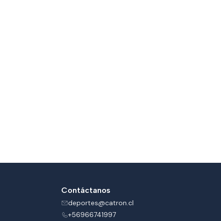
Contáctanos
deportes@catron.cl
+56966741997