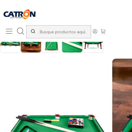
San Diego 1037, Santiago (con Avda. Matta) +569 66741997
Inicio
Productos
Pool
Mesas de Pool
Mesa Mini Pool