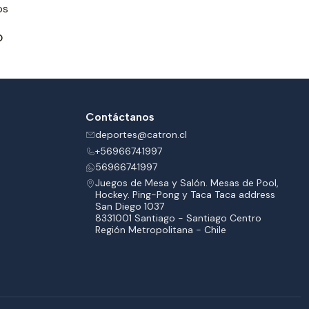
os
O
Contáctanos
deportes@catron.cl
+56966741997
56966741997
Juegos de Mesa y Salón. Mesas de Pool,
Hockey. Ping-Pong y Taca Taca address
San Diego 1037
8331001 Santiago - Santiago Centro
Región Metropolitana - Chile