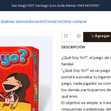
Productos
Juegos de interior
Juegos de mesa
Juego ¿ Qué So
San Diego 1037, Santiago (con Avda. Matta) +569 66741997
|
Quiénes somos
Ubicación
Contacto
Cómo comprar
Juego ¿ Qué Soy Yo
Agregar 
Cantidad
DESCRIPCIÓN
¿Qué Soy Yo?", el juego de 
familia!
"¿Qué Soy Yo?" es un jueg
pondrá a prueba tu ingeni
juego, cada jugador se conv
los demás participantes de
qué eres.
El objetivo es simple: a tra
respuestas cuidadosas, de