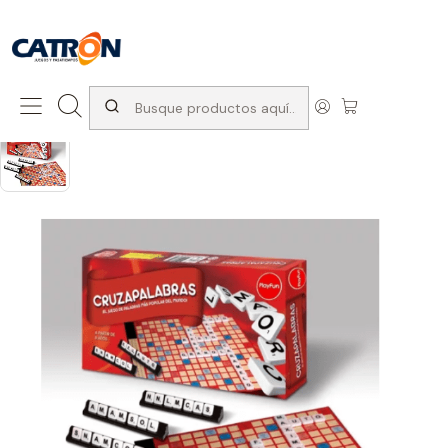
San Diego 1037, Santiago (con Avda. Matta) +569 66741997
Inicio
Productos
Juegos de interior
Juegos de mesa
Juego Cruza Palabras