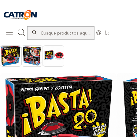
```liquid
San Diego 1037, Santiago (con Avda. Matta) +569 66741997
Inicio
Productos
Juegos de interior
Juegos de mesa
Juego Basta 2.0