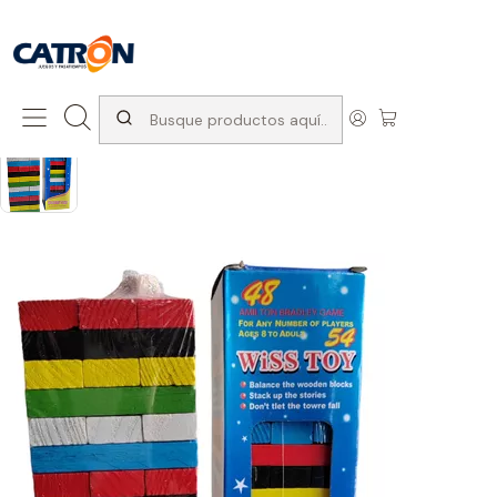
San Diego 1037, Santiago (con Avda. Matta) +569 66741997
Inicio
Productos
Juegos de interior
Juegos de mesa
Jenga colores