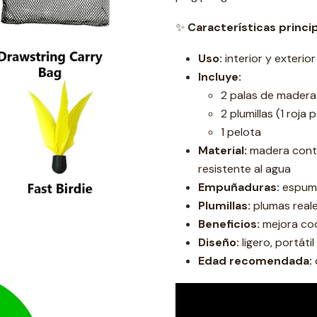
✨
Características princip
Uso:
interior y exterior
Incluye:
2 palas de madera
2 plumillas (1 roja 
1 pelota
Material:
madera contr
resistente al agua
Empuñaduras:
espuma
Plumillas:
plumas real
Beneficios:
mejora coo
Diseño:
ligero, portátil
Edad recomendada: