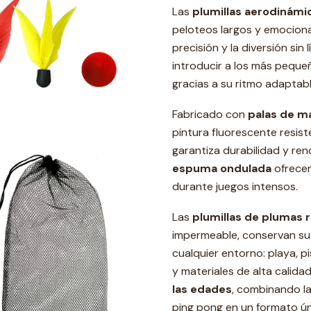
Las
plumillas aerodinámi
peloteos largos y emociona
precisión y la diversión sin
introducir a los más peque
gracias a su ritmo adaptabl
Fabricado con
palas de m
pintura fluorescente resist
garantiza durabilidad y re
espuma ondulada
ofrecen
durante juegos intensos.
Las
plumillas de plumas 
impermeable, conservan su 
cualquier entorno: playa, p
y materiales de alta calida
las edades
, combinando la
ping pong en un formato ún