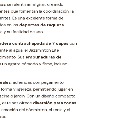
cas
se ralentizan al girar, creando
ntes que fomentan la coordinación, la
 límites. Es una excelente forma de
ños en los
deportes de raqueta
,
e y su facilidad de uso.
adera contrachapada de 7 capas
con
ente al agua, el Jazzminton Lite
ndimiento. Sus
empuñaduras de
 un agarre cómodo y firme, incluso
reales
, adheridas con pegamento
forma y ligereza, permitiendo jugar en
iscina o jardín. Con un diseño compacto
d, este set ofrece
diversión para todas
 emoción del bádminton, el tenis y el
ico.