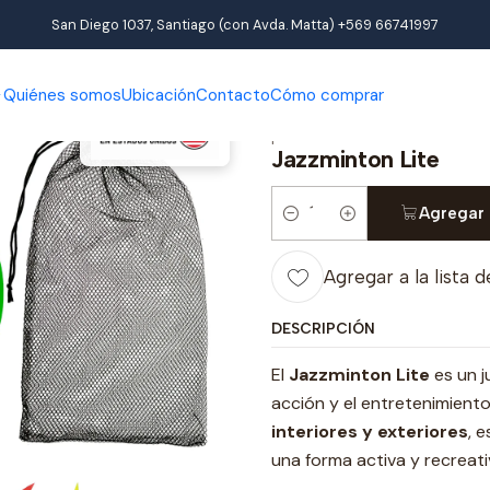
Inicio
Productos
Jazzminton
Jazzminton Lite
San Diego 1037, Santiago (con Avda. Matta) +569 66741997
Quiénes somos
Ubicación
Contacto
Cómo comprar
|
Jazzminton Lite
Agregar 
Cantidad
Agregar a la lista d
DESCRIPCIÓN
El
Jazzminton Lite
es un j
acción y el entretenimiento
interiores y exteriores
, 
una forma activa y recreati