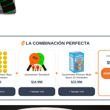
LA COMBINACIÓN PERFECTA
PR
$
+
+
=
AGR
lotas Bajo
Jazzminton Standard
Jazzminton Plumas Multi
idades
Sport 12 Unidades
0
$14.990
$33.990
 este
+ Agregar este
+ Agregar este