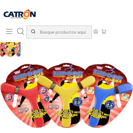
San Diego 1037, Santiago (con Avda. Matta) +569 66741997
Inicio
Productos
Juegos de exterior
Juegos Para lanzar
Indoor Boomerang