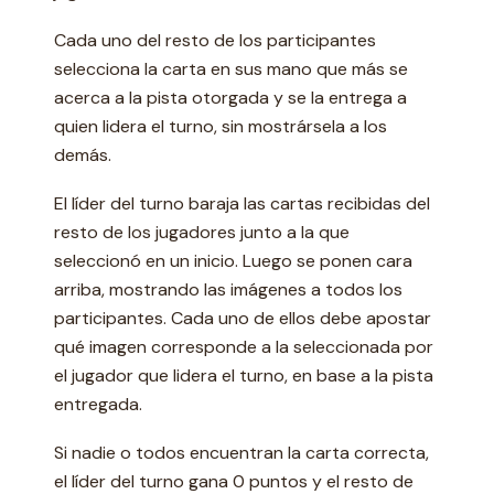
Cada uno del resto de los participantes
selecciona la carta en sus mano que más se
acerca a la pista otorgada y se la entrega a
quien lidera el turno, sin mostrársela a los
demás.
El líder del turno baraja las cartas recibidas del
resto de los jugadores junto a la que
seleccionó en un inicio. Luego se ponen cara
arriba, mostrando las imágenes a todos los
participantes. Cada uno de ellos debe apostar
qué imagen corresponde a la seleccionada por
el jugador que lidera el turno, en base a la pista
entregada.
Si nadie o todos encuentran la carta correcta,
el líder del turno gana 0 puntos y el resto de