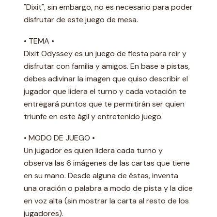
"Dixit", sin embargo, no es necesario para poder
disfrutar de este juego de mesa.
• TEMA •
Dixit Odyssey es un juego de fiesta para reír y
disfrutar con familia y amigos. En base a pistas,
debes adivinar la imagen que quiso describir el
jugador que lidera el turno y cada votación te
entregará puntos que te permitirán ser quien
triunfe en este ágil y entretenido juego.
• MODO DE JUEGO •
Un jugador es quien lidera cada turno y
observa las 6 imágenes de las cartas que tiene
en su mano. Desde alguna de éstas, inventa
una oración o palabra a modo de pista y la dice
en voz alta (sin mostrar la carta al resto de los
jugadores).