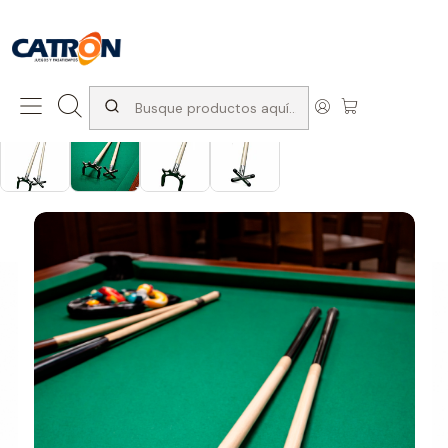
San Diego 1037, Santiago (con Avda. Matta) +569 66741997
Inicio
Productos
Pool
Accesorios de pool
Diablo con mango de 2 piezas