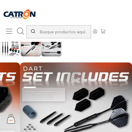
San Diego 1037, Santiago (con Avda. Matta) +569 66741997
Inicio
Productos
Juegos de interior
Dardos
Dardo competencia Franklin 20gr