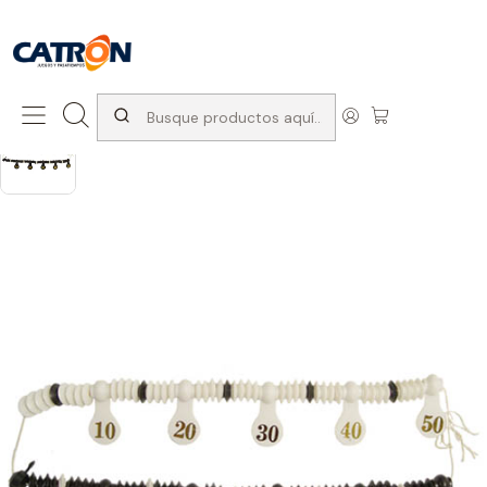
San Diego 1037, Santiago (con Avda. Matta) +569 66741997
Inicio
Productos
Pool
Accesorios de pool
Cuenta Pillo