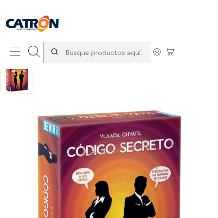
San Diego 1037, Santiago (con Avda. Matta) +569 66741997
Inicio
Productos
Juegos de interior
Juegos de mesa
Codigo secreto