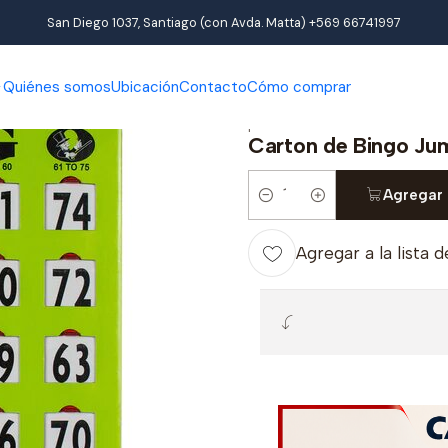
Inicio
Productos
Bingo
Carton de Bingo Jumbo
San Diego 1037, Santiago (con Avda. Matta) +569 66741997
Quiénes somos
Ubicación
Contacto
Cómo comprar
|
Carton de Bingo Ju
Agregar 
Cantidad
Agregar a la lista d