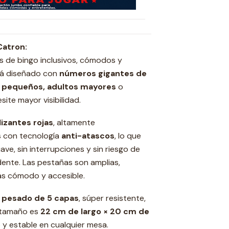
Catron:
s de bingo inclusivos, cómodos y
tá diseñado con
números gigantes de
 pequeños, adultos mayores
o
ite mayor visibilidad.
izantes rojas
, altamente
s con tecnología
anti-atascos
, lo que
ve, sin interrupciones y sin riesgo de
ente. Las pestañas son amplias,
ás cómodo y accesible.
a pesado de 5 capas
, súper resistente,
u tamaño es
22 cm de largo × 20 cm de
 y estable en cualquier mesa.