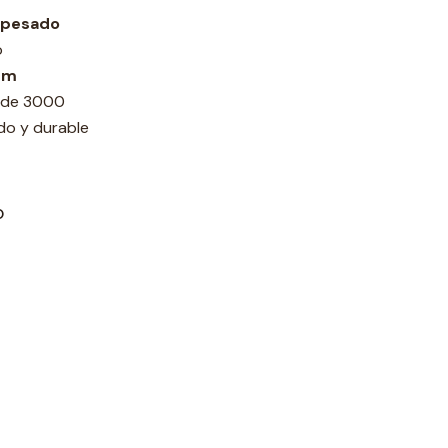
 pesado
o
cm
s de 3000
do y durable
O