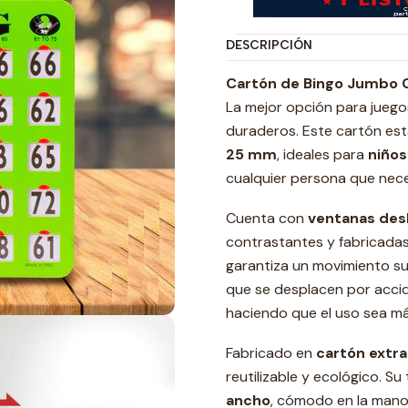
DESCRIPCIÓN
Cartón de Bingo Jumbo 
La mejor opción para juego
duraderos. Este cartón es
25 mm
, ideales para
niños
cualquier persona que neces
Cuenta con
ventanas desl
contrastantes y fabricada
garantiza un movimiento sua
que se desplacen por accid
haciendo que el uso sea m
Fabricado en
cartón extr
reutilizable y ecológico. S
ancho
, cómodo en la mano