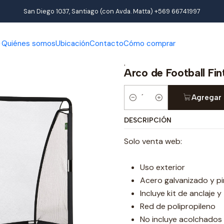
os
Articulos deportivos
Football
Arco de Football Finta 200X3
San Diego 1037, Santiago (con Avda. Matta) +569 66741997
Quiénes somos
Ubicación
Contacto
Cómo comprar
|
Arco de Football Fi
Agregar 
Cantidad
DESCRIPCIÓN
Solo venta web:
Uso exterior
Acero galvanizado y p
Incluye kit de anclaje y
Red de polipropileno
No incluye acolchados