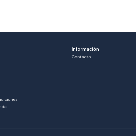
Información
Contacto
s
r
ndiciones
enda