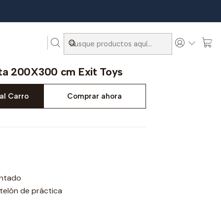
00 cm Exit Toys
nta 200X300 cm Exit Toys
al Carro
Comprar ahora
intado
 telón de práctica