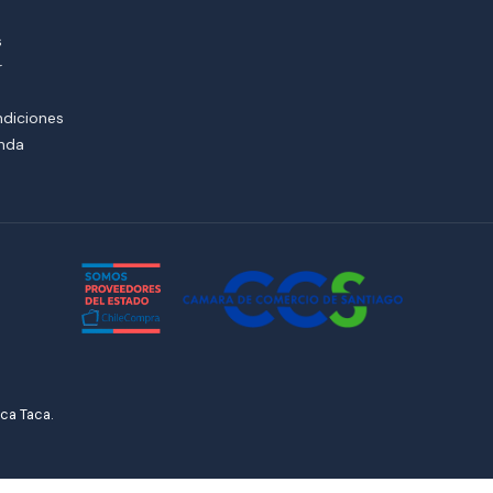
s
r
ndiciones
enda
ca Taca.