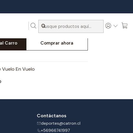
 Dardos
 Para Dardos
al Carro
Comprar ahora
e Vuelo En Vuelo
O
Contáctanos
deportes@catron.cl
+56966741997